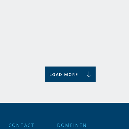
De digitale Atlas van Brabant
De gemeente Breda experimenteert als een van de
eerste gemeenten in Nederland met een digitale
versie van de stad, ook wel een 'digitale tweeling'...
Kennis
LOAD MORE
CONTACT
DOMEINEN