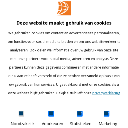
Opleidingen
Contact
Bedrijven
Library
Deze website maakt gebruik van cookies
Onderzoek
Webshop
We gebruiken cookies om content en advertenties te personaliseren,
om functies voor social media te bieden en om ons websiteverkeer te
Alumni
Internationaal
analyseren. Ook delen we informatie over uw gebruik van onze site
Werken bij
met onze partners voor social media, adverteren en analyse. Deze
partners kunnen deze gegevens combineren met andere informatie
BLIJF OP DE HOOGTE
die u aan ze heeft verstrekt of die ze hebben verzameld op basis van
uw gebruik van hun services. U gaat akkoord met onze cookies als u
onze website blijft gebruiken. Bekijk alstublieft onze
privacyverklaring
Details tonen
Noodzakelijk
Voorkeuren
Statistieken
Marketing
DISCOVER YOUR WORLD