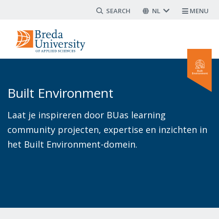
Search form
Overslaan
NL
MENU
en
naar
de
inhoud
gaan
Built Environment
Laat je inspireren door BUas learning
community projecten, expertise en inzichten in
het Built Environment-domein.