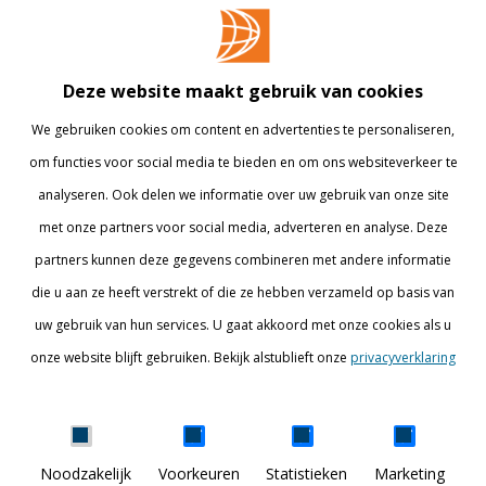
Opleidingen
Contact
Bedrijven
Library
Deze website maakt gebruik van cookies
Onderzoek
Webshop
We gebruiken cookies om content en advertenties te personaliseren,
om functies voor social media te bieden en om ons websiteverkeer te
Alumni
Internationaal
analyseren. Ook delen we informatie over uw gebruik van onze site
Werken bij
met onze partners voor social media, adverteren en analyse. Deze
partners kunnen deze gegevens combineren met andere informatie
BLIJF OP DE HOOGTE
die u aan ze heeft verstrekt of die ze hebben verzameld op basis van
uw gebruik van hun services. U gaat akkoord met onze cookies als u
onze website blijft gebruiken. Bekijk alstublieft onze
privacyverklaring
Details tonen
Noodzakelijk
Voorkeuren
Statistieken
Marketing
DISCOVER YOUR WORLD