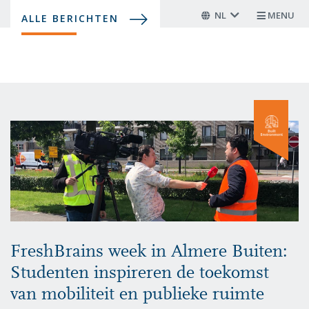
Overslaan
NL
MENU
ALLE BERICHTEN
en
naar
de
inhoud
gaan
FreshBrains week in Almere Buiten:
Studenten inspireren de toekomst
van mobiliteit en publieke ruimte