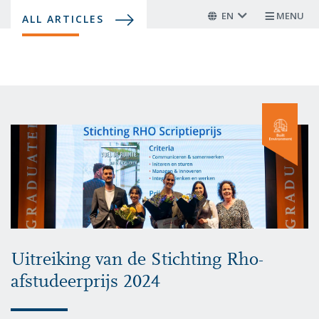
Skip
EN
MENU
ALL ARTICLES
to
main
content
Uitreiking van de Stichting Rho-
afstudeerprijs 2024