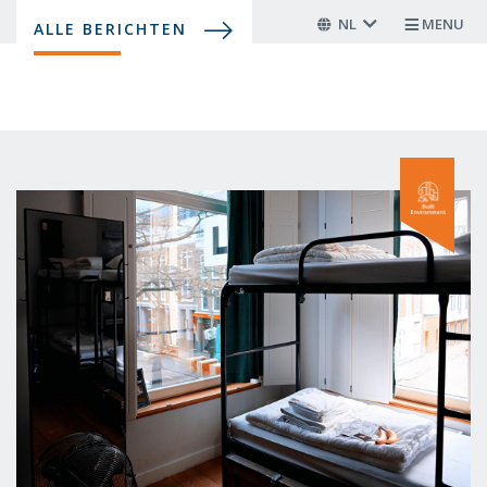
Overslaan
NL
MENU
ALLE BERICHTEN
en
naar
de
inhoud
gaan