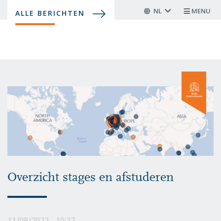
Overslaan
NL
MENU
ALLE BERICHTEN
en
naar
de
inhoud
gaan
Overzicht stages en afstuderen
11/08/2022 - 10:27