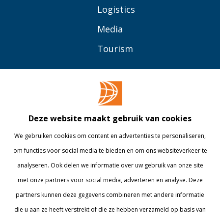
Logistics
Media
Tourism
OVER BUAS
MEER
Opleidingen
Contact
Bedrijven
Library
Deze website maakt gebruik van cookies
Onderzoek
Webshop
We gebruiken cookies om content en advertenties te personaliseren,
om functies voor social media te bieden en om ons websiteverkeer te
Alumni
Internationaal
analyseren. Ook delen we informatie over uw gebruik van onze site
Werken bij
met onze partners voor social media, adverteren en analyse. Deze
partners kunnen deze gegevens combineren met andere informatie
BLIJF OP DE HOOGTE
die u aan ze heeft verstrekt of die ze hebben verzameld op basis van